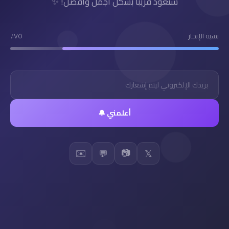
سنعود قريباً بشكل أجمل وأفضل! ✨
نسبة الإنجاز
٧٥٪
أعلمني 🔔
✉️
📷
💬
𝕏