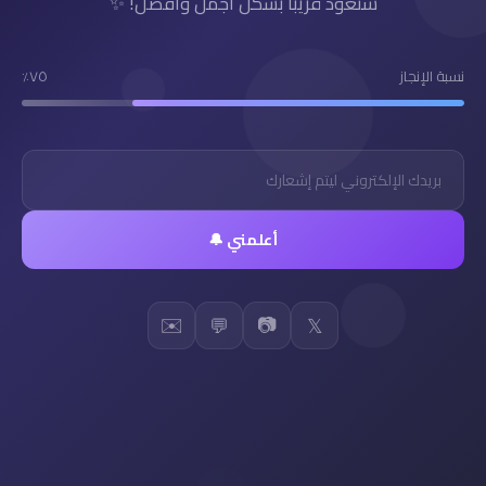
سنعود قريباً بشكل أجمل وأفضل! ✨
نسبة الإنجاز
٧٥٪
أعلمني 🔔
✉️
📷
💬
𝕏