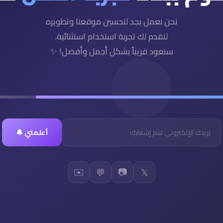
نحن نعمل بجد لتحسين موقعنا وتطويره
لنقدم لك تجربة استخدام استثنائية.
سنعود قريباً بشكل أجمل وأفضل! ✨
أعلمني 🔔
✉️
📷
💬
𝕏