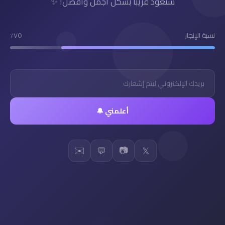
سنعود قريباً بشكل أجمل وأفضل! ✨
نسبة الإنجاز
٧٥٪
أعلمني 🔔
✉️
📷
💬
𝕏