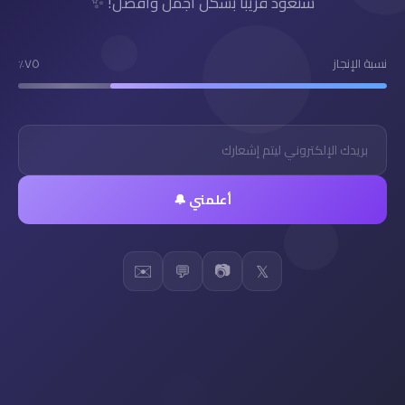
سنعود قريباً بشكل أجمل وأفضل! ✨
نسبة الإنجاز
٧٥٪
أعلمني 🔔
✉️
📷
💬
𝕏