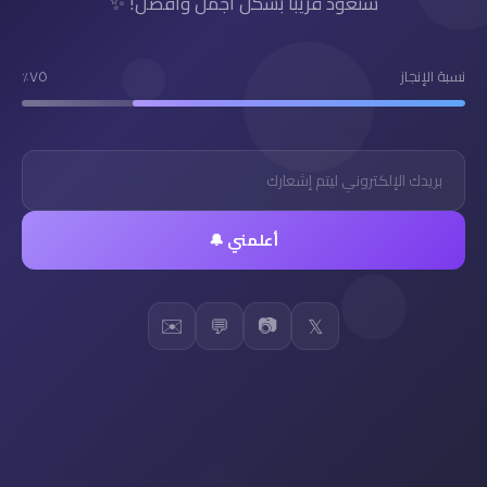
سنعود قريباً بشكل أجمل وأفضل! ✨
نسبة الإنجاز
٧٥٪
أعلمني 🔔
✉️
📷
💬
𝕏