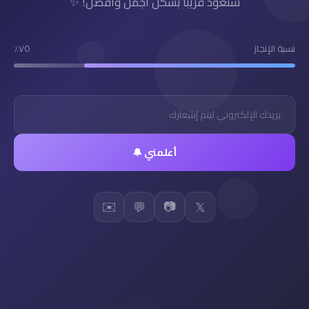
سنعود قريباً بشكل أجمل وأفضل! ✨
نسبة الإنجاز
٧٥٪
أعلمني 🔔
✉️
📷
💬
𝕏