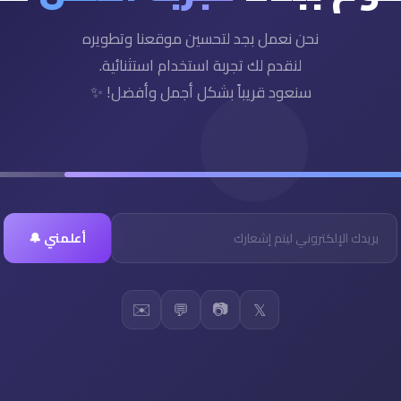
نحن نعمل بجد لتحسين موقعنا وتطويره
لنقدم لك تجربة استخدام استثنائية.
سنعود قريباً بشكل أجمل وأفضل! ✨
أعلمني 🔔
✉️
📷
💬
𝕏