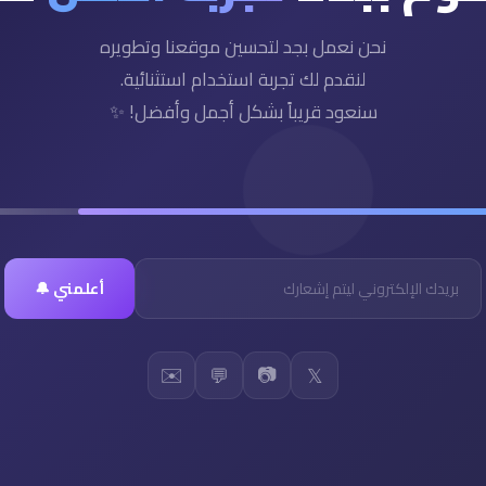
نحن نعمل بجد لتحسين موقعنا وتطويره
لنقدم لك تجربة استخدام استثنائية.
سنعود قريباً بشكل أجمل وأفضل! ✨
أعلمني 🔔
✉️
📷
💬
𝕏