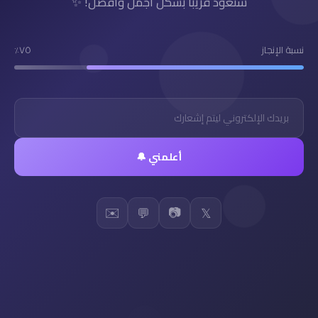
سنعود قريباً بشكل أجمل وأفضل! ✨
نسبة الإنجاز
٧٥٪
أعلمني 🔔
✉️
📷
💬
𝕏