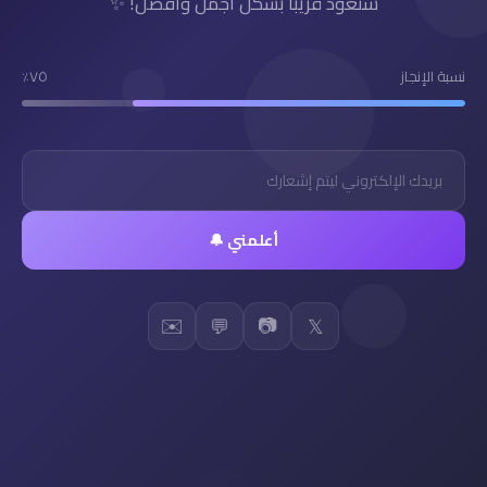
سنعود قريباً بشكل أجمل وأفضل! ✨
نسبة الإنجاز
٧٥٪
أعلمني 🔔
✉️
📷
💬
𝕏