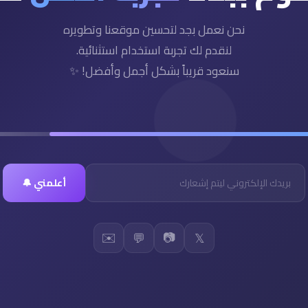
نحن نعمل بجد لتحسين موقعنا وتطويره
لنقدم لك تجربة استخدام استثنائية.
سنعود قريباً بشكل أجمل وأفضل! ✨
أعلمني 🔔
✉️
📷
💬
𝕏