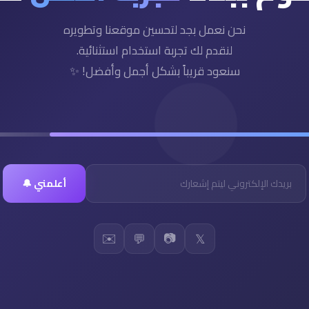
نحن نعمل بجد لتحسين موقعنا وتطويره
لنقدم لك تجربة استخدام استثنائية.
سنعود قريباً بشكل أجمل وأفضل! ✨
أعلمني 🔔
✉️
📷
💬
𝕏